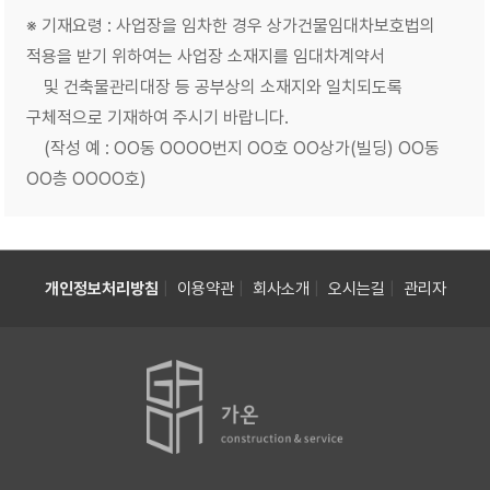
※
기재요령 : 사업장을 임차한 경우 상가건물임대차보호법의
적용을 받기 위하여는 사업장 소재지를 임대차계약서
및 건축물관리대장 등 공부상의 소재지와 일치되도록
구체적으로 기재하여 주시기 바랍니다.
(작성 예 : OO동 OOOO번지 OO호 OO상가(빌딩) OO동
OO층 OOOO호)
|
|
|
|
개인정보처리방침
이용약관
회사소개
오시는길
관리자