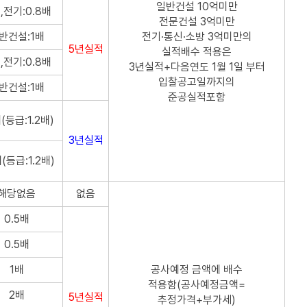
일반건설 10억미만
,전기:0.8배
전문건설 3억미만
반건설:1배
전기·통신·소방 3억미만의
5년실적
실적배수 적용은
,전기:0.8배
3년실적+다음연도 1월 1일 부터
입찰공고일까지의
반건설:1배
준공실적포함
배(등급:1.2배)
3년실적
배(등급:1.2배)
해당없음
없음
0.5배
0.5배
1배
공사예정 금액에 배수
적용함(공사예정금액=
2배
5년실적
추정가격+부가세)