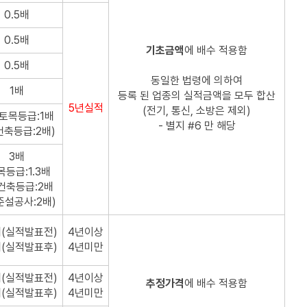
0.5배
0.5배
기초금액
에 배수 적용함
0.5배
동일한 법령에 의하여
1배
등록 된 업종의 실적금액을 모두 합산
5년실적
(전기, 통신, 소방은 제외)
(토목등급:1배
- 별지 #6 만 해당
등급:2배)
3배
목등급:1.3배
축등급:2배
설공사:2배)
배(실적발표전)
4년이상
배(실적발표후)
4년미만
배(실적발표전)
4년이상
추정가격
에 배수 적용함
배(실적발표후)
4년미만