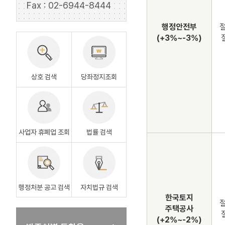
Fax : 02-6944-8444
행정안전부
절
(+3%~-3%)
상호 검색
당좌정지조회
사업자 휴폐업 조회
법률 검색
행정처분 공고 검색
자치법규 검색
한국토지
절
주택공사
(+2%~-2%)