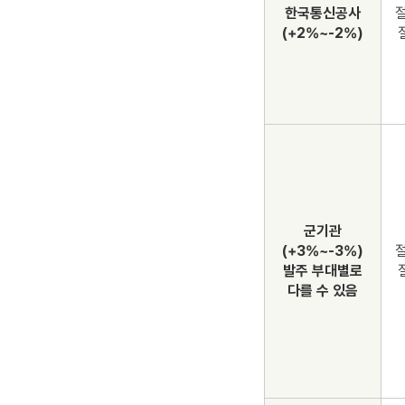
한국통신공사
절
(+2%~-2%)
군기관
(+3%~-3%)
절
발주 부대별로
다를 수 있음