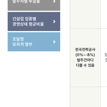
발주처별 투찰율
건설업 업종별
경영상태 평균비율
조달청
유자격 명부
한국전력공사
(0%~-8%)
절
발주건마다
다를 수 있음