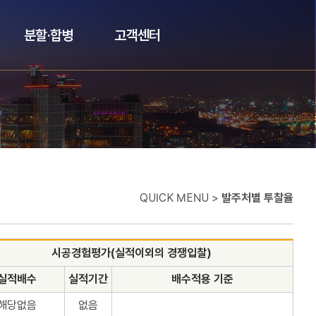
분할·합병
고객센터
QUICK MENU >
발주처별 투찰율
시공경험평가(실적이외의 경쟁입찰)
실적배수
실적기간
배수적용 기준
해당없음
없음