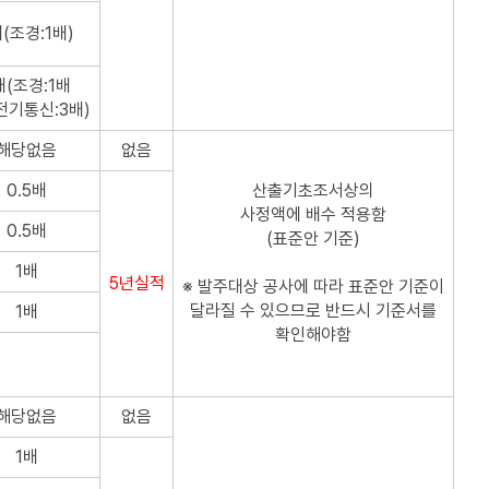
(조경:1배)
배(조경:1배
전기통신:3배)
해당없음
없음
0.5배
산출기초조서상의
사정액에 배수 적용함
0.5배
(표준안 기준)
1배
5년실적
※ 발주대상 공사에 따라 표준안 기준이
달라질 수 있으므로 반드시 기준서를
1배
확인해야함
해당없음
없음
1배