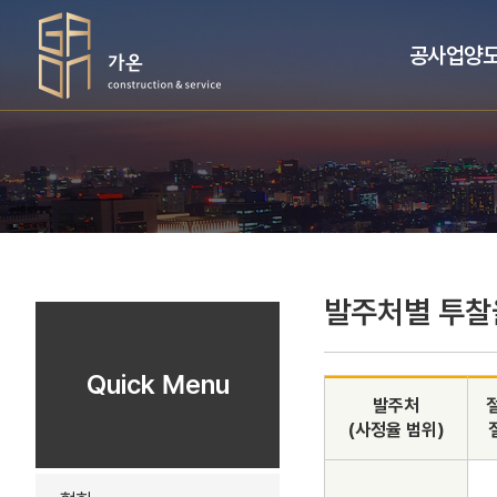
공사업양
발주처별 투찰
Quick Menu
발주처
(사정율 범위)