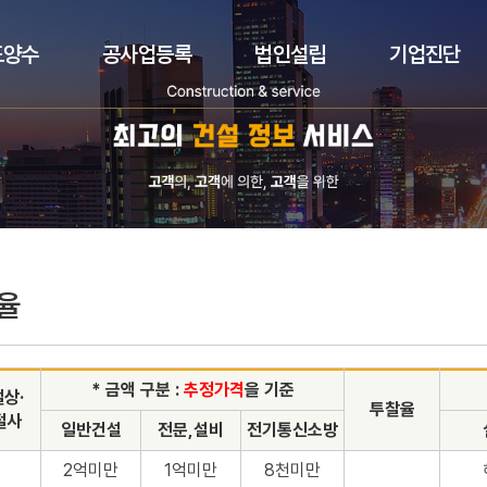
도양수
공사업등록
법인설립
기업진단
율
* 금액 구분 :
추정가격
을 기준
절상·
투찰율
절사
일반건설
전문,설비
전기통신소방
2억미만
1억미만
8천미만