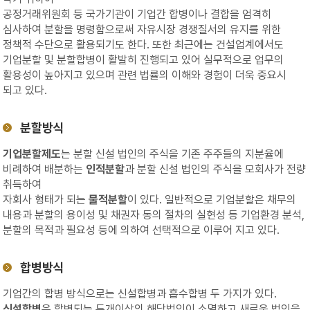
공정거래위원회 등 국가기관이 기업간 합병이나 결합을 엄격히
심사하여 분할을 명령함으로써 자유시장 경쟁질서의 유지를 위한
정책적 수단으로 활용되기도 한다. 또한 최근에는 건설업계에서도
기업분할 및 분할합병이 활발히 진행되고 있어 실무적으로 업무의
활용성이 높아지고 있으며 관련 법률의 이해와 경험이 더욱 중요시
되고 있다.
분할방식
기업분할제도
는 분할 신설 법인의 주식을 기존 주주들의 지분율에
비례하여 배분하는
인적분할
과 분할 신설 법인의 주식을 모회사가 전량
취득하여
자회사 형태가 되는
물적분할
이 있다. 일반적으로 기업분할은 채무의
내용과 분할의 용이성 및 채권자 동의 절차의 실현성 등 기업환경 분석,
분할의 목적과 필요성 등에 의하여 선택적으로 이루어 지고 있다.
합병방식
기업간의 합병 방식으로는 신설합병과 흡수합병 두 가지가 있다.
신설합병
은 합병되는 두개이상의 해당법인이 소멸하고 새로운 법인을