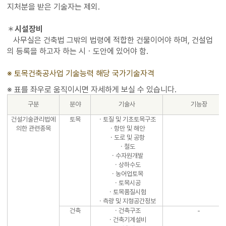
지처분을 받은 기술자는 제외.
＊
시설장비
사무실은 건축법 그밖의 법령에 적합한 건물이어야 하며, 건설업
의 등록을 하고자 하는 시ㆍ도안에 있어야 함.
※ 토목건축공사업 기술능력 해당 국가기술자격
구분
분야
기술사
기능장
건설기술관리법에
토목
ㆍ토질 및 기초토목구조
의한 관련종목
ㆍ항만 및 해안
ㆍ도로 및 공항
ㆍ철도
ㆍ수자원개발
ㆍ상하수도
ㆍ농어업토목
ㆍ토목시공
ㆍ토목품질시험
ㆍ측량 및 지형공간정보
건축
ㆍ건축구조
-
ㆍ건축기계설비