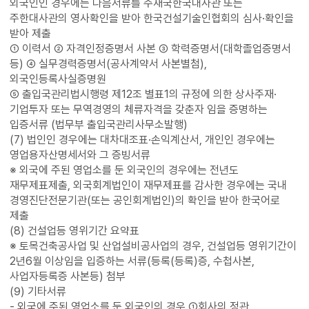
외국인인 경우에는 다음서류를 주재국한국대사관 또는
주한대사관의 영사확인을 받아 한국건설기술인협회의 심사·확인을
받아 제출
① 이력서 ② 자격인정증명서 사본 ③ 학력증명서(대학졸업증명서
등) ④ 실무경력증명서(공사계약서 사본별첨),
외국인등록사실증명원
⑤ 출입국관리법시행령 제12조 별표1의 규정에 의한 상사주재·
기업투자 또는 무역경영의 체류자격을 갖춘자 임을 증명하는
입증서류 (법무부 출입국관리사무소발행)
(7) 법인인 경우에는 대차대조표·손익계산서, 개인인 경우에는
영업용자산명세서와 그 증빙서류
※ 외국에 주된 영업소를 둔 외국인의 경우에는 전년도
재무제표제출, 외국회계법인이 재무제표를 감사한 경우에는 국내
경영진단전문기관(또는 공인회계법인)의 확인을 받아 한국어로
제출
(8) 건설업등 영위기간 요약표
※ 토목건축공사업 및 산업설비공사업의 경우, 건설업등 영위기간이
2년6월 이상임을 입증하는 서류(등록(등록)증, 수첩사본,
사업자등록증 사본등) 첨부
(9) 기타서류
- 외국에 주된 영업소를 둔 외국인의 경우 ①회사의 정관,