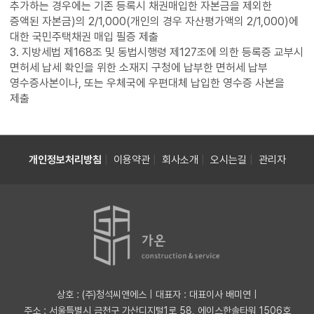
추가하는 경우에는 기존 등록시 채권매입한 자본금을 제외한
증액된 자본금)의 2/1,000(개인의 경우 자산평가액의 2/1,000)에
대한 국민주택채권 매입 필증 제출
3. 지방세법 제168조 및 동법시행령 제127조에 의한 등록증 교부시
면허세 납세 확인을 위한 소재지 구청에 납부한 면허세 납부
영수증사본이나, 또는 우체국에 우편대체 납입한 영수증 사본을
제출
|
|
|
|
개인정보처리방침
이용약관
회사소개
오시는길
관리자
상호 : (주)청석씨앤에스 | 대표자 : 대표이사 배미연
|
주소 : 서울특별시 금천구 가산디지털1로 58, 에이스한솔타워 1506호