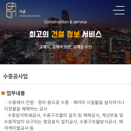
수중공사업
업무내용
ㆍ수중에서 인원ㆍ장비 등으로 수중ㆍ해저의 시설물을 설치하거나
지장물을 해체하는 공사
수중암석파쇄공사, 수중구조물의 설치 및 해체공사, 계선부표 및
수중작업이 요구되는 항로표지 설치공사, 수중구조물방식공사, 해
저케이블공사 등