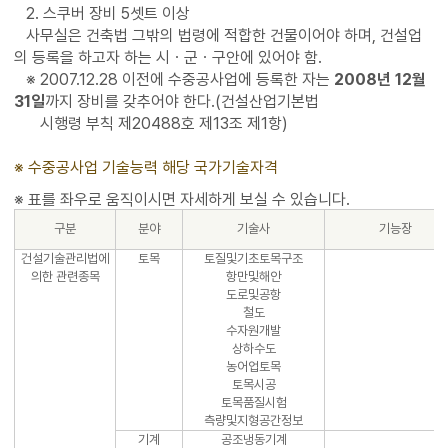
2. 스쿠버 장비 5셋트 이상
사무실은 건축법 그밖의 법령에 적합한 건물이어야 하며, 건설업
의 등록을 하고자 하는 시ㆍ군ㆍ구안에 있어야 함.
※ 2007.12.28 이전에 수중공사업에 등록한 자는
2008년 12월
31일
까지 장비를 갖추어야 한다.(건설산업기본법
※
시행령 부칙 제20488호 제13조 제1항)
※ 수중공사업 기술능력 해당 국가기술자격
구분
분야
기술사
기능장
건설기술관리법에
토목
토질및기초토목구조
의한 관련종목
항만및해안
도로및공항
철도
수자원개발
상하수도
농어업토목
토목시공
토목품질시험
측량및지형공간정보
기계
공조냉동기계