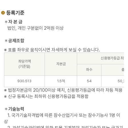
등록기준
＊
자 본 금
법인, 개인 구분없이 2억원 이상
＊
공제조합
신용평가등급 최하
좌당가액
자본금
(기준일)
좌수
출자
930.513
1.5억
54
50,24
※ 법정자본금의 20/100이상 예치, 신용평가등급에 따라 차등 적용
※ 신규 등록시는 최하위 신용평가등급을 적용함
＊
기술능력
1. 국가기술자격법에 따른 잠수산업기사 또는 잠수기능사 1명 이
상
2. 건설기술관리법에 의한 토목,기계분야 건설기술자 또는 국가기