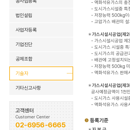
공사업등록
- 액화석유가스의 
- 도시가스시설중 특
법인설립
- 저장능력 500kg
- 고압가스 배관의 
사업자등록
＊
가스시설시공업(제2
- 가스시설시공업 제
기업진단
- 도시가스 시설중 
- 도시가스의 공급관과
공제조합
- 배관에 고정설치되는
- 저장능력 500kg
- 액화석유가스 판매
기술자
＊
가스시설시공업(제3
기타신고사항
공사예정금액이 1천만
- 도시가스 사용시설
- 액화석유가스 사용
고객센터
Customer Center
등록기준
02-6956-6665
＊
자 본 금