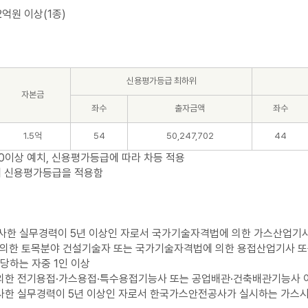
억원 이상(1종)
신용평가등급 최하위
자본금
좌수
출자금액
좌수
1.5억
54
50,247,702
44
00이상 예치, 신용평가등급에 따라 차등 적용
위 신용평가등급을 적용함
사한 실무경력이 5년 이상인 자로서 국가기술자격법에 의한 가스산업기사
의한 토목분야 건설기술자 또는 국가기술자격법에 의한 용접산업기사 또
해당하는 자중 1인 이상
의한 전기용접·가스용접·특수용접기능사 또는 공업배관·건축배관기능사
사한 실무경력이 5년 이상인 자로서 한국가스안전공사가 실시하는 가스