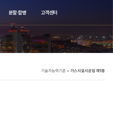
분할·합병
고객센터
기술자능력기준 >
가스시설시공업 제1종