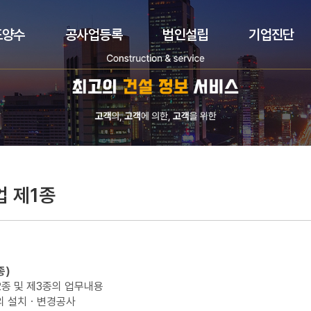
도양수
공사업등록
법인설립
기업진단
 제1종
종)
종 및 제3종의 업무내용
의 설치ㆍ변경공사