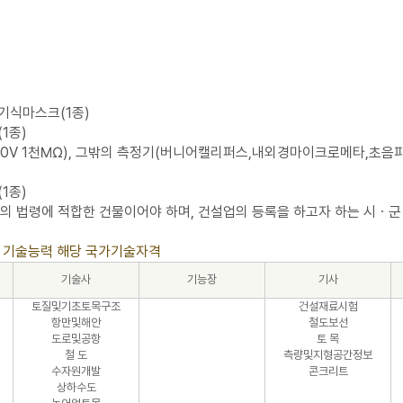
기식마스크(1종)
1종)
0V 1천㏁), 그밖의 측정기(버니어캘리퍼스,내외경마이크로메타,초음파
1종)
 법령에 적합한 건물이어야 하며, 건설업의 등록을 하고자 하는 시ㆍ군
) 기술능력 해당 국가기술자격
기술사
기능장
기사
토질및기초토목구조
건설재료시험
항만및해안
철도보선
도로및공항
토 목
철 도
측량및지형공간정보
수자원개발
콘크리트
상하수도