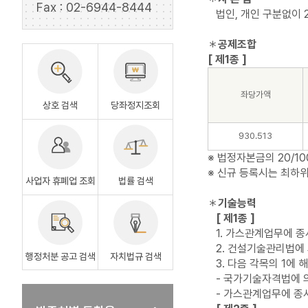
Fax : 02-6944-8444
법인, 개인 구분없이 2
＊
공제조합
[ 제1종 ]
좌당가액
상호 검색
당좌정지조회
930.513
※ 법정자본금의 20/1
※ 신규 등록시는 최하
사업자 휴폐업 조회
법률 검색
＊
기술능력
[ 제1종 ]
1. 가스관계업무에 종
2. 건설기술관리법에 
행정처분 공고 검색
자치법규 검색
3. 다음 각목의 1에 
- 국가기술자격법에 
- 가스관계업무에 종