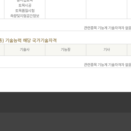
농어업토목
토목시공
토목품질시험
측량및지형공간정보
관련종목 기능계 기술자격자 없음('
3종) 기술능력 해당 국가기술자격
기술사
기능장
기사
관련종목 기능계 기술자격자 없음('