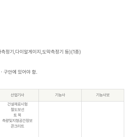
측정기,다이알게이지,도막측정기 등)(1종)
ㆍ구안에 있어야 함.
산업기사
기능사
기능사보
건설재료시험
철도보선
토 목
측량및지형공간정보
콘크리트