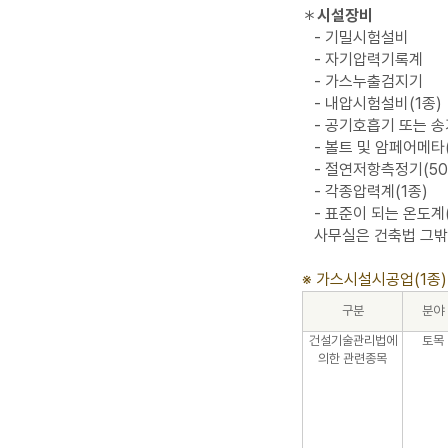
＊
시설장비
- 기밀시험설비
- 자기압력기록계
- 가스누출검지기
- 내압시험설비(1종)
- 공기호흡기 또는 송
- 볼트 및 암페어메타(
- 절연저항측정기(50
- 각종압력계(1종)
- 표준이 되는 온도계(
사무실은 건축법 그밖의
※ 가스시설시공업(1종
구분
분야
건설기술관리법에
토목
의한 관련종목