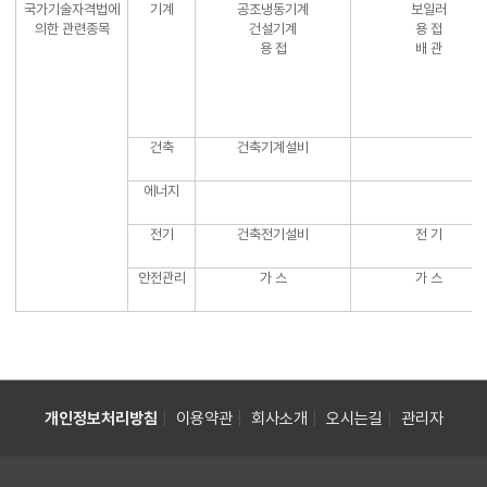
국가기술자격법에
기계
공조냉동기계
보일러
의한 관련종목
건설기계
용 접
용 접
배 관
건축
건축기계설비
에너지
전기
건축전기설비
전 기
안전관리
가 스
가 스
|
|
|
|
개인정보처리방침
이용약관
회사소개
오시는길
관리자