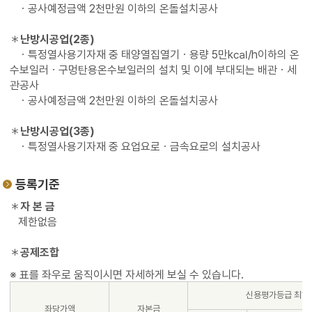
ㆍ공사예정금액 2천만원 이하의 온돌설치공사
＊
난방시공업(2종)
ㆍ특정열사용기자재 중 태양열집열기ㆍ용량 5만k㎈/h이하의 온
수보일러ㆍ구멍탄용온수보일러의 설치 및 이에 부대되는 배관ㆍ세
관공사
ㆍ공사예정금액 2천만원 이하의 온돌설치공사
＊
난방시공업(3종)
ㆍ특정열사용기자재 중 요업요로ㆍ금속요로의 설치공사
등록기준
＊
자 본 금
제한없음
＊
공제조합
신용평가등급 최하
좌당가액
자본금