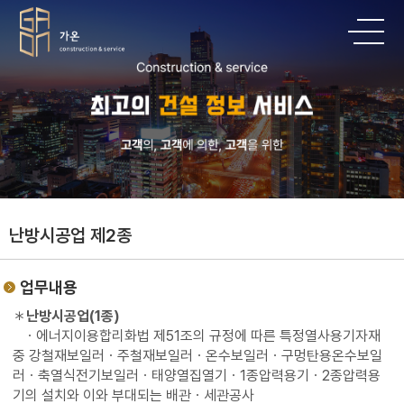
난방시공업 제2종
업무내용
＊
난방시공업(1종)
ㆍ에너지이용합리화법 제51조의 규정에 따른 특정열사용기자재
중 강철재보일러ㆍ주철재보일러ㆍ온수보일러ㆍ구멍탄용온수보일
러ㆍ축열식전기보일러ㆍ태양열집열기ㆍ1종압력용기ㆍ2종압력용
기의 설치와 이와 부대되는 배관ㆍ세관공사