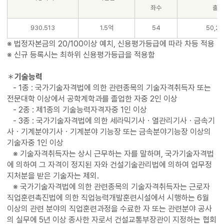
좌수
출자
930.513
1.5억
54
50,24
※ 법정자본금의 20/100이상 예치, 신용평가등급에 따라 차등 적용
※ 신규 등록시는 최하위 신용평가등급을 적용함
＊
기술능력
- 1종 : 국가기술자격법에 의한 관련종목의 기술자격취득자 또는
전문대학 이상에서 공학계학과를 졸업한 자중 2인 이상
- 2종 : 제1종의 기술능력자격자중 1인 이상
- 3종 : 국가기술자격법에 의한 세라믹기사ㆍ열관리기사ㆍ금속기
사ㆍ기계분야기사ㆍ기계분야 기능장 또는 금속분야기능장 이상의
기술자중 1인 이상
※ 기술자격취득자는 상시 근무하는 자를 말하며, 국가기술자격법
에 의하여 그 자격이 정지된 자와 건설기술관리법에 의하여 업무정
지처분을 받은 기술자는 제외.
※ 국가기술자격법에 의한 관련종목의 기술자격취득자는 근로자
직업훈련촉진법에 의한 직업능력개발훈련시설에서 시행하는 6월
이상의 관련 분야의 직업훈련과정을 수료한 자 또는 관련분야 공사
의 실무에 5년 이상 종사한 자로서 건설교통부장관이 지정하는 협회